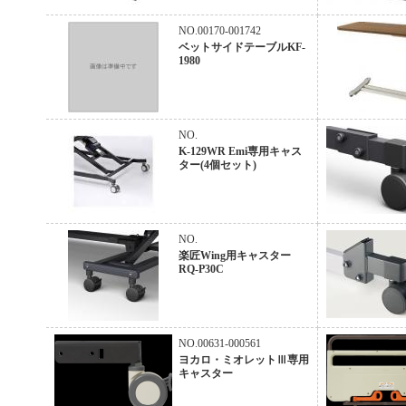
NO.00170-001742
ベットサイドテーブルKF-
1980
NO.
K-129WR Emi専用キャス
ター(4個セット)
NO.
楽匠Wing用キャスター
RQ-P30C
NO.00631-000561
ヨカロ・ミオレットⅢ専用
キャスター