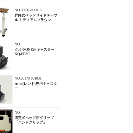
NO.00631-000618
昇降式ベッドサイドテーブ
ル ミディアムブラウン
NO.
クオラONE用キャスター
KQ-PB3C
NO.00170-001031
rento(レント)専用キャスタ
ー
NO.
固定式ベッド用グリップ
「ハンドグリップ」