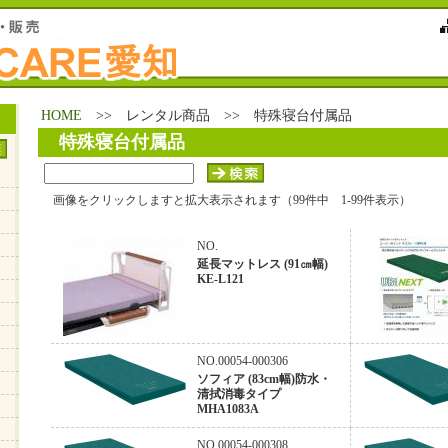
HOME
>> レンタル商品 >> 特殊寝台付属品
特殊寝台付属品
画像をクリックしますと拡大表示されます（99件中 1-99件表示）
NO.
延長マットレス (91㎝幅)
KE-L121
NO.00054-000306
ソフィア (83cm幅)防水・
清拭消毒タイプ
MHA1083A
NO.00054-000308