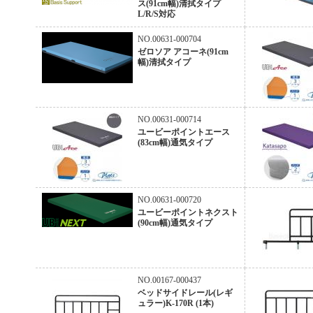
ス(91cm幅)清拭タイプ
L/R/S対応
NO.00631-000704
ゼロソア アコーネ(91cm
幅)清拭タイプ
NO.00631-000714
ユービーポイントエース
(83cm幅)通気タイプ
NO.00631-000720
ユービーポイントネクスト
(90cm幅)通気タイプ
NO.00167-000437
ベッドサイドレール(レギ
ュラー)K-170R (1本)