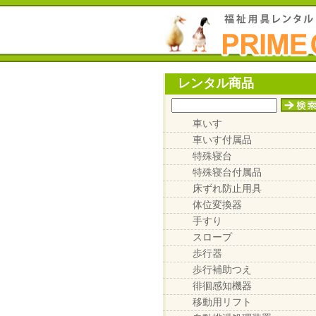
レンタル商品
車いす
車いす付属品
特殊寝台
特殊寝台付属品
床ずれ防止用具
体位変換器
手すり
スロープ
歩行器
歩行補助つえ
徘徊感知機器
移動用リフト