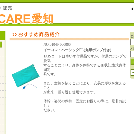
ロ
NO.01049-000006
パ
イーコレ・ベーシックPL(丸形ポンプ付き)
TAISコードは車いす付属品ですが、付属のポンプで
脱気
することにより、身体を保持できる形状記憶式身体
固定
具です。
また、空気を抜くことにより、安易に形状を変える
こと
が出来、繰り返し使用できます。
体幹・姿勢の保持、固定にお困りの際は、是非お試
しく
ださい。