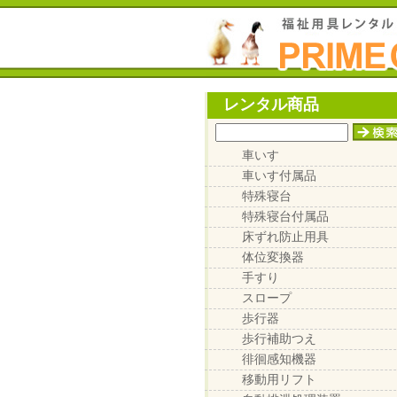
レンタル商品
車いす
車いす付属品
特殊寝台
特殊寝台付属品
床ずれ防止用具
体位変換器
手すり
スロープ
歩行器
歩行補助つえ
徘徊感知機器
移動用リフト