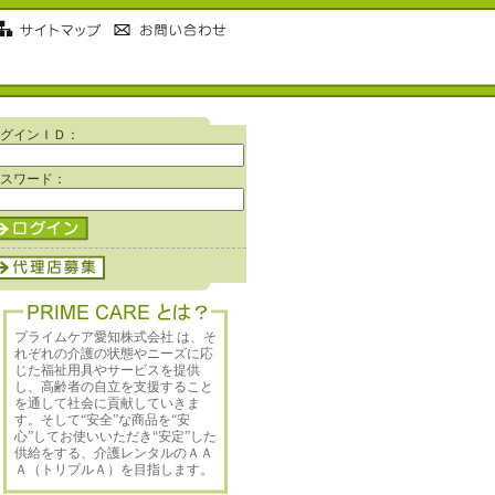
グインＩＤ：
スワード：
プライムケア愛知株式会社 は、そ
れぞれの介護の状態やニーズに応
じた福祉用具やサービスを提供
し、高齢者の自立を支援すること
を通して社会に貢献していきま
す。そして“安全”な商品を“安
心”してお使いいただき“安定”した
供給をする、介護レンタルのＡＡ
Ａ（トリプルＡ）を目指します。